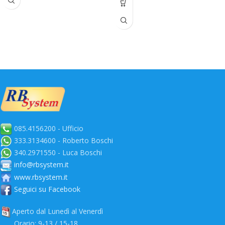
metus accumsan. Habitasse a
purus nec ipsum a urna ac
ullamcorper varius metus blandit
posuere.
085.4156200 - Ufficio
333.3134600 - Roberto Boschi
340.2971550 - Luca Boschi
info@rbsystem.it
www.rbsystem.it
Seguici su Facebook
Aperto dal Lunedì al Venerdì
Orario: 9-13 / 15-18