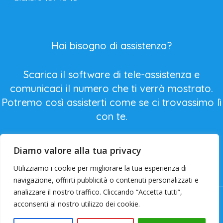
Hai bisogno di assistenza?
Scarica il software di tele-assistenza e
comunicaci il numero che ti verrà mostrato.
Potremo così assisterti come se ci trovassimo lì
con te.
Diamo valore alla tua privacy
Utilizziamo i cookie per migliorare la tua esperienza di
navigazione, offrirti pubblicità o contenuti personalizzati e
analizzare il nostro traffico. Cliccando “Accetta tutti”,
Realizzato da
RB System di Roberto Boschi
2025.
acconsenti al nostro utilizzo dei cookie.