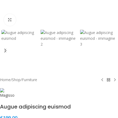
Click to enlarge
Home
/
Shop
/
Furniture
Augue adipiscing euismod
€
199,00