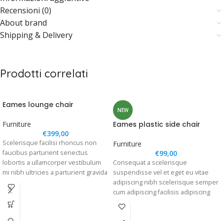
Recensioni (0)
About brand
Shipping & Delivery
Prodotti correlati
Eames lounge chair
NEW
Furniture
Eames plastic side chair
€
399,00
Scelerisque facilisi rhoncus non
Furniture
faucibus parturient senectus
€
99,00
lobortis a ullamcorper vestibulum
Consequat a scelerisque
mi nibh ultricies a parturient gravida
suspendisse vel et eget eu vitae
a vestibulum leo sem in. Est cum
adipiscing nibh scelerisque semper
torquent mi in scelerisque leo
cum adipiscing facilisis adipiscing
aptent per at vitae ante eleifend
est accumsan lorem vestibulum.
mollis adipiscing.
Aliquet mus a aptent ullam corper