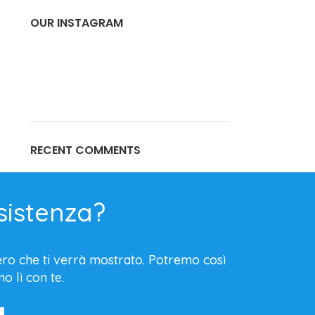
OUR INSTAGRAM
RECENT COMMENTS
sistenza?
mero che ti verrà mostrato. Potremo così
o lì con te.