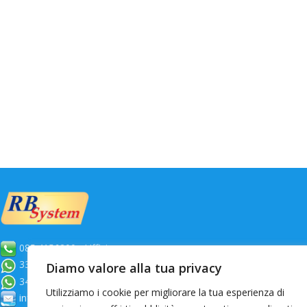
085.4156200 - Ufficio
Sca
333.3134600 - Roberto Boschi
Diamo valore alla tua privacy
340.2971550 - Luca Boschi
Utilizziamo i cookie per migliorare la tua esperienza di
info@rbsystem.it