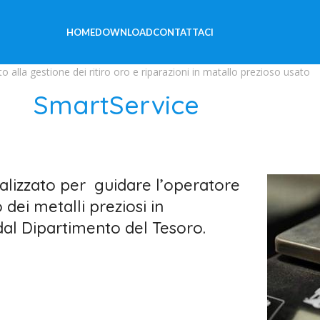
HOME
DOWNLOAD
CONTATTACI
 alla gestione dei ritiro oro e riparazioni in matallo prezioso usato
SmartService
lizzato per guidare l’operatore
 dei metalli preziosi in
al Dipartimento del Tesoro.