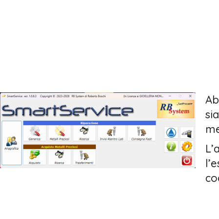
Ab
si
me
L’
l’
cod